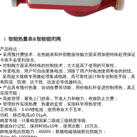
智能热量表&智能锁闭阀
产品特点：
• 采用预付费技术，在热能表和外部数据传输方面采用加密特殊处理保证
卡表不会受到攻击。
• 控制阀方面采用特殊的控制技术，大大提高了使用的可靠性。
• 外置电池，用户可自由更换电池，消除了用户对电池使用寿命的担忧。
采用超大规模专用微处理集成电路、高可靠性设计和专业制造手段，具
有防湿、防潮、抗干扰、抗攻击等优越特点。
• 产品具有预付热量、自动收费等功能，用价格杠杆促进控制用热，真正
实现节能；
• 高效管理，避免上门抄表，节省人力和物力，有效防止欠费；
• 管理软件实现热费、热量的监管，实现科学用热管理。
工作电压：3.6V锂电池，使用寿命大于五年。
功耗：静态电流≤0.01μA。
精度等级：计量精度国家二级或三级精度等级。
数据自行记忆，保持时间≥10年，使用次数〉10万次。
静电放电抗扰能力：4500V；射频电磁场辐射抗扰能力：
3V/m,80~1000MHz。