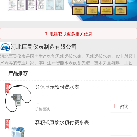
电话获取更多相关信息

河北巨灵仪表制造有限公司
河北巨灵仪表是国内生产智能无线远传水表、无线远传水表、IC卡射频卡
水表等的专业厂家。本厂生产智能水表设备先进，技术力量雄厚，工艺流
程先进合理，检测手段齐全。 各种水表成表检定装置及检测工装齐全，
产品推荐
水表检定台、打压台、热量表检定台等。智能水表技术先进，最新研制的
劳拉LORA无线水表方案受各企事业单位欢迎。 远传水表广泛用于新建小
分体显示预付费水表
区新装、旧小区水表改造、农村安全饮水工程等，抄表方便，节省人工及
交通成本，极大的提升了工作效率。

咨询
价格面谈
容积式直饮水预付费水表