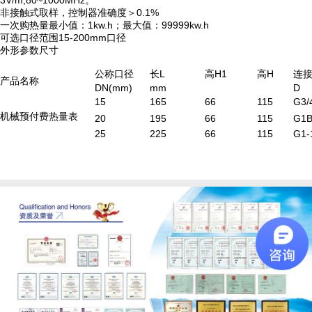
非接触式取样，控制器准确度＞0.1%
一次购热量最小值：1kw.h；最大值：99999kw.h
可选口径范围15-200mm口径
外形参数尺寸
公称口径
长L
高H1
高H
连
产品名称
DN(mm)
mm
D
15
165
66
115
G3/
机械预付费热量表
20
195
66
115
G1
25
225
66
115
G1-